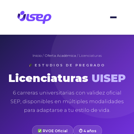
Skip
to
content
Inicio
/
Oferta Académica
/ Licenciaturas
ESTUDIOS DE PREGRADO
Licenciaturas
UISEP
6 carreras universitarias con validez oficial
SEP, disponibles en múltiples modalidades
para adaptarse a tu estilo de vida.
RVOE Oficial
⏱ 4 años