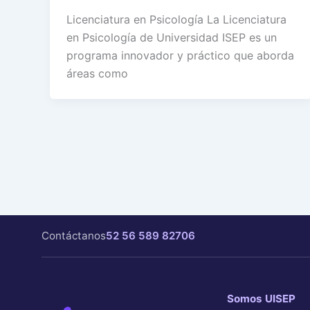
Licenciatura en Psicología La Licenciatura
en Psicología de Universidad ISEP es un
programa innovador y práctico que aborda
áreas como
Contáctanos
52 56 589 82706
Somos UISEP