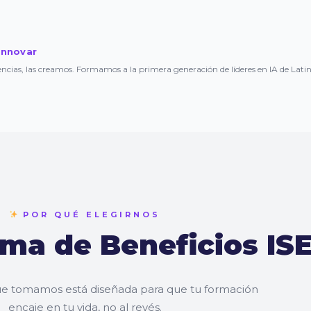
Innovar
cias, las creamos. Formamos a la primera generación de líderes en IA de Lati
POR QUÉ ELEGIRNOS
ema de Beneficios IS
ue tomamos está diseñada para que tu formación
encaje en tu vida, no al revés.