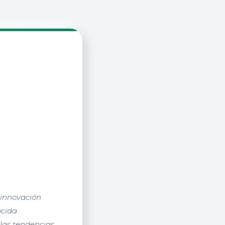
n innovación
ocida
las tendencias,