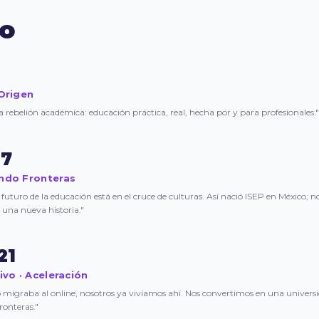
po
 Origen
ebelión académica: educación práctica, real, hecha por y para profesionales."
17
ando Fronteras
futuro de la educación está en el cruce de culturas. Así nació ISEP en México; 
 una nueva historia."
21
ivo · Aceleración
 migraba al online, nosotros ya vivíamos ahí. Nos convertimos en una univer
 fronteras."