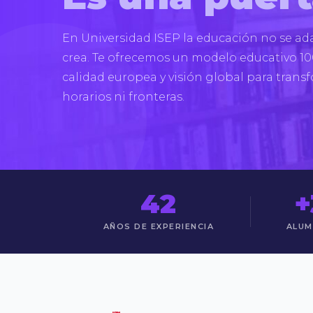
En Universidad ISEP la educación no se adap
crea. Te ofrecemos un modelo educativo 10
calidad europea y visión global para transf
horarios ni fronteras.
42
+
AÑOS DE EXPERIENCIA
ALUM