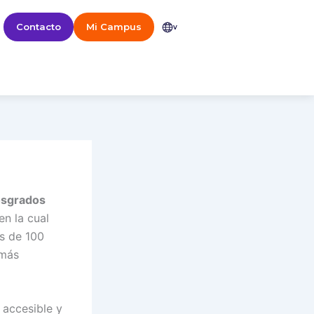
Contacto
Mi Campus
v
osgrados
n la cual
s de 100
 más
 accesible y