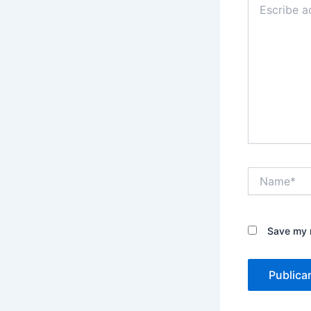
aquí...
Name*
Save my n