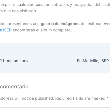
explicar cualquier cuestión sobre los y posgrados del Insti
s que nos visitaron.
ción, presentamos una
galería de imágenes
del exitoso even
e ISEP
encontrarás el álbum completo.
En Colombia ISEP firma un convenio de colaboración con la Pontificia Universidad Javeriana
 comentario
address will not be published.
Required fields are marked
*