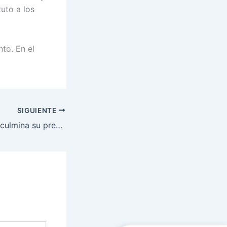
tuto a los
to. En el
SIGUIENTE
En Medellín, ISEP culmina su presencia en la feria Europosgrados Colombia 2011