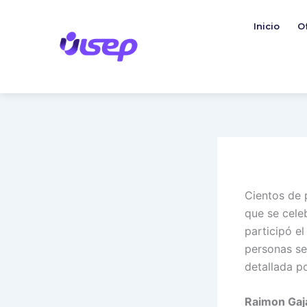
Ir
al
Inicio
O
contenido
Cientos de 
que se cele
participó el
personas se
detallada po
Raimon Gaja