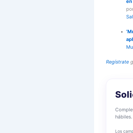
en
po
Sa
‘Mu
ap
Mu
Regístrate
g
Sol
Complet
hábiles.
Los camp