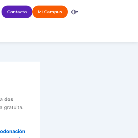
Contacto
Mi Campus
v
ra
dos
 gratuita.
Ovodonación