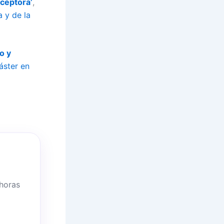
ceptora’
,
a y de la
o y
áster en
 horas