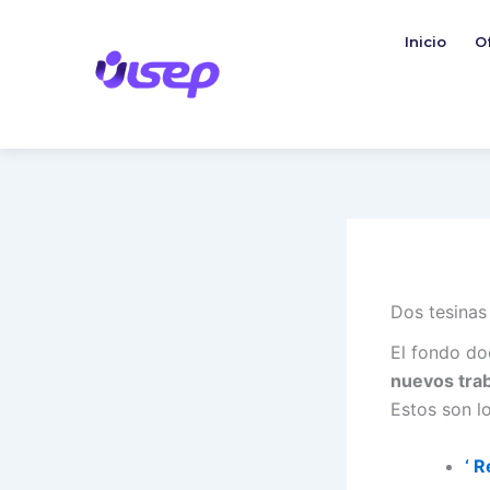
Ir
al
Inicio
O
contenido
Dos tesinas
El fondo do
nuevos tra
Estos son l
‘ 