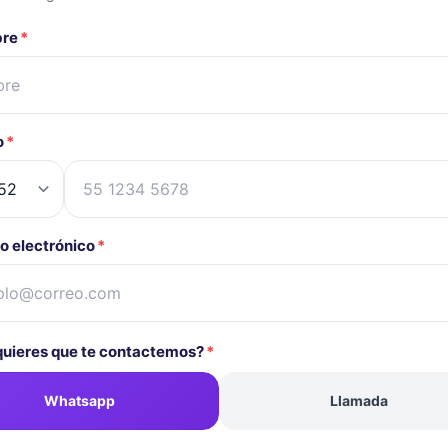
bre
*
o
*
o electrónico
*
uieres que te contactemos?
*
Whatsapp
Llamada