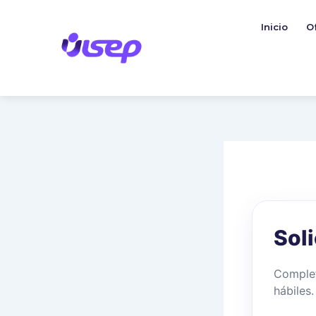
Ir
al
Inicio
O
contenido
Sol
Complet
hábiles.