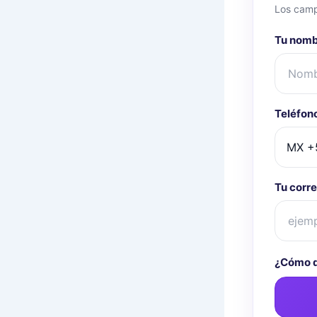
Los camp
Tu nom
Teléfon
Tu corre
¿Cómo q