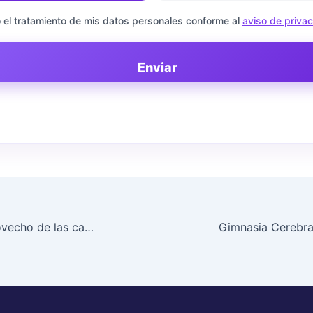
 el tratamiento de mis datos personales conforme al
aviso de priva
Enviar
¿Cómo sacar provecho de las características de un neurolíder? (Masterclass)