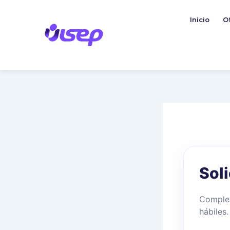
Ir
al
Inicio
O
contenido
Sol
Complet
hábiles.