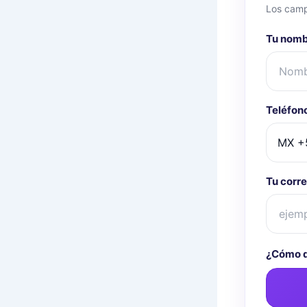
Los camp
Tu nom
Teléfon
Tu corre
¿Cómo q