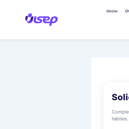
Ir
al
Inicio
O
contenido
Sol
Complet
hábiles.