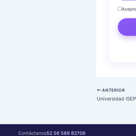
Acepto
ANTERIOR
Contáctanos
52 56 589 82706