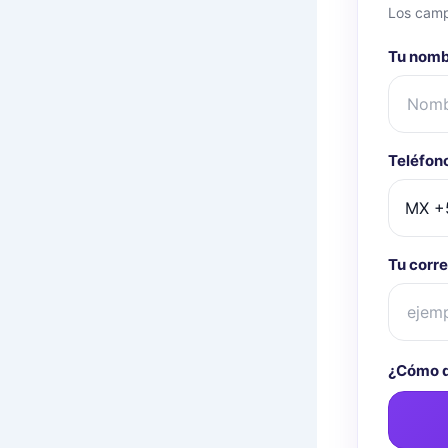
Los camp
Tu nom
Teléfon
Tu corre
¿Cómo q