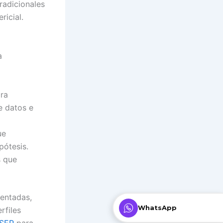
radicionales
ricial.
a
ra
e datos e
ue
pótesis.
s que
entadas,
WhatsApp
rfiles
ISEP
para