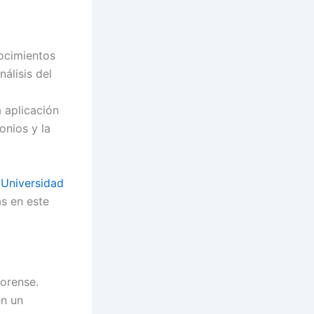
nocimientos
nálisis del
 aplicación
onios y la
 Universidad
s en este
forense.
en un