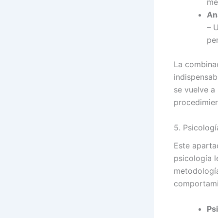
me
Aná
– U
per
La combinac
indispensab
se vuelve 
procedimien
5. Psicologí
Este aparta
psicología 
metodología
comportamie
Psi