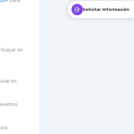
Solicitar Información
ticipar en
ucial en
 eventos
para