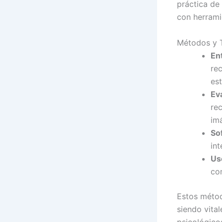
práctica de
con herramie
Métodos y T
En
re
es
Ev
rec
im
So
int
Us
com
Estos métod
siendo vital
psicológico