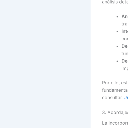
análisis de
An
tr
In
co
De
fun
De
im
Por ello, es
fundamentad
consultar
U
3. Abordaje
La incorpor