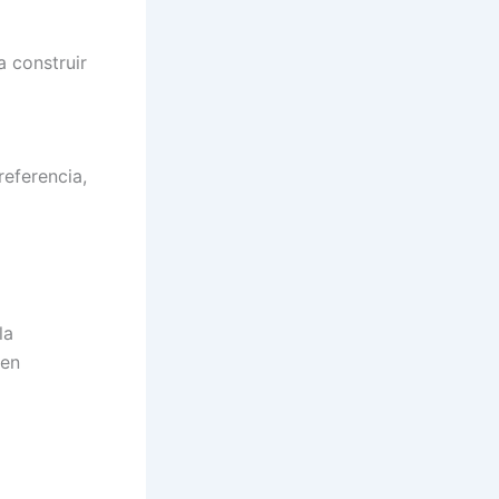
a construir
referencia,
la
ten