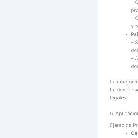
– 
pr
– 
y t
Psi
– 
del
– 
der
La integrac
la identific
legales.
6. Aplicaci
Ejemplos Pr
Ca