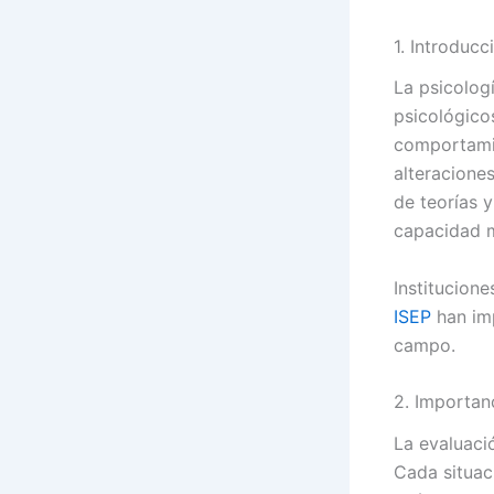
1. Introducc
La psicolog
psicológicos
comportami
alteracione
de teorías y
capacidad m
Institucio
ISEP
han imp
campo.
2. Importan
La evaluaci
Cada situac