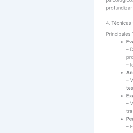
profundizar
4. Técnicas
Principales
Ev
– 
pro
– I
Aná
– V
tes
Ex
– 
tr
Pe
– 