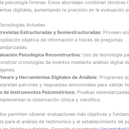
 la psicología forense. Estos abordajes combinan técnicas t
ntas digitales, aumentando la precisión en la evaluación pe
ecnologías Actuales
trevistas Estructuradas y Semiestructuradas:
Proveen un
copilación objetiva de información a través de preguntas
tandarizadas.
aluación Psicológica Reconstructiva:
Uso de tecnología pa
onstruir cronologías de eventos mediante análisis digital d
ágenes.
ftware y Herramientas Digitales de Análisis:
Programas q
erpretan patrones y respuestas emocionales para validar hi
o de Instrumentos Psicométricos:
Pruebas estandarizada
plementan la observación clínica y científica.
os permiten obtener evaluaciones más objetivas y fundam
es para el análisis de testimonios y el establecimiento de pe
s en ámbitos judiciales. Consulta nuevamente
Universidad 