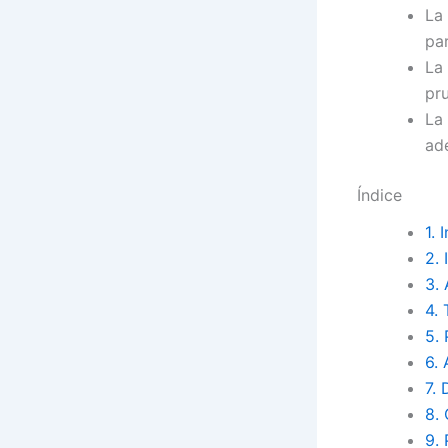
La
pa
La 
pr
La 
ad
Índice
1. 
2.
3.
4.
5. 
6.
7. 
8.
9.