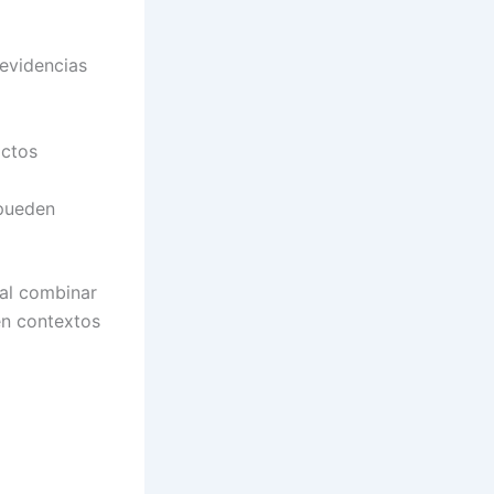
 evidencias
actos
 pueden
 al combinar
 en contextos