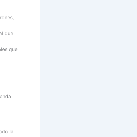
rones,
al que
ales que
ienda
ado la