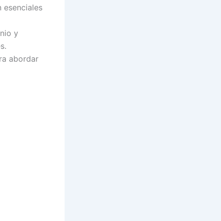
n esenciales
nio y
s.
ara abordar