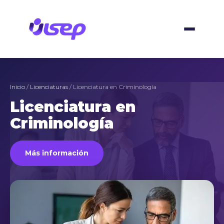
Skip
to
content
Inicio
/
Licenciaturas
/ Licenciatura en Criminología
Licenciatura en
Criminología
Más información