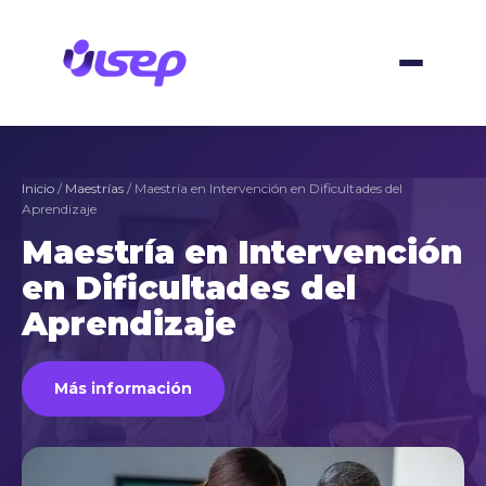
Skip
to
content
Inicio
/
Maestrías
/ Maestría en Intervención en Dificultades del
Aprendizaje
Maestría en Intervención
en Dificultades del
Aprendizaje
Más información