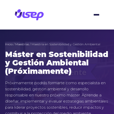
Skip
to
content
Inicio
/
Maestrías
/ Maestría en Sostenibilidad y Gestión Ambiental
Máster en Sostenibilidad
y Gestión Ambiental
(Próximamente)
Próximamente podrás formarte como especialista en
sostenibilidad, gestión ambiental y desarrollo
responsable en nuestro próximo máster. Aprende a
diseñar, implementar y evaluar estrategias ambientales
para liderar proyectos sostenibles, reducir impactos y
contribuir a la protección del medio ambiente.