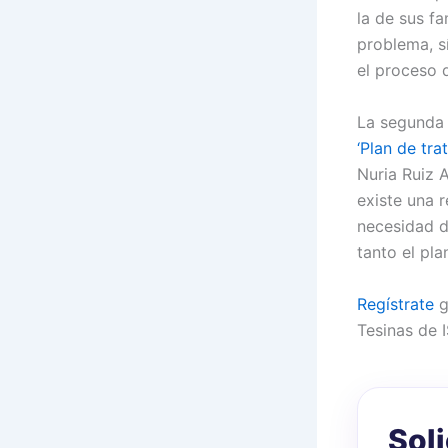
la de sus fa
problema, sí
el proceso 
La segunda 
‘Plan de tr
Nuria Ruiz 
existe una r
necesidad d
tanto el pla
Regístrate
g
Tesinas de 
Sol