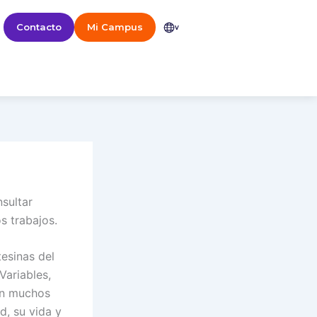
Contacto
Mi Campus
v
sultar
s trabajos.
esinas del
 Variables,
son muchos
d, su vida y