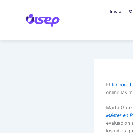
Ir
al
Inicio
O
contenido
El
Rincón de
online las 
Marta Gonzá
Máster en Ps
evaluación 
los niños qu