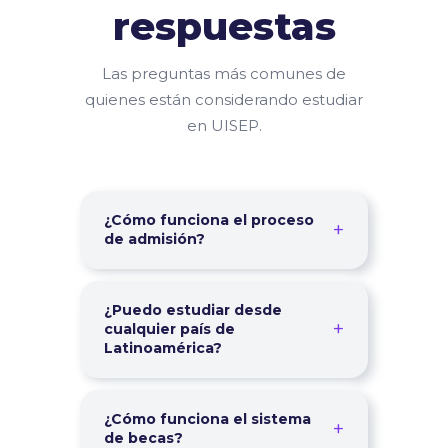
respuestas
Las preguntas más comunes de
quienes están considerando estudiar
en UISEP.
¿Cómo funciona el proceso
+
de admisión?
El proceso es 100% en línea y muy
sencillo: 1) Llena el formulario de
¿Puedo estudiar desde
+
contacto o usa nuestra calculadora
cualquier país de
Latinoamérica?
de beca. 2) Un asesor te contactará
en 24 h para guiarte. 3) Realizas el
Absolutamente. UISEP es
proceso de inscripción digital. 4)
completamente en línea y acepta
¿Cómo funciona el sistema
Accedes a la plataforma y
+
estudiantes de México, Colombia,
de becas?
comienzas a estudiar. No existe