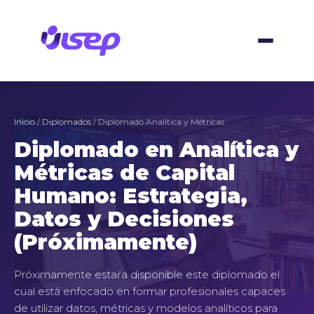
Ir
al
contenido
Inicio
/
Diplomados
/ Diplomado Analítica y Métricas
Diplomado en Analítica y
Métricas de Capital
Humano: Estrategia,
Datos y Decisiones
(Próximamente)
Próximamente estaŕa disponible este diplomado el
cual está enfocado en formar profesionales capaces
de utilizar datos, métricas y modelos analíticos para