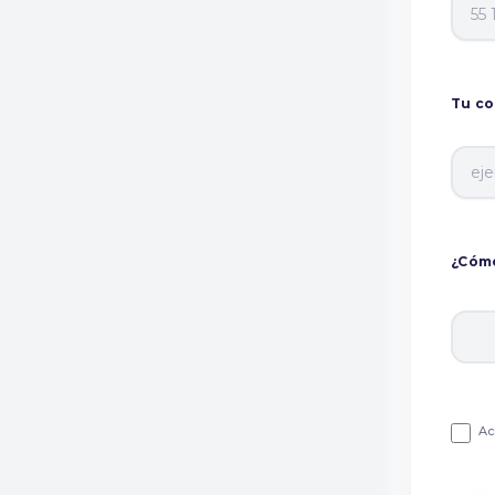
Tu co
¿Cómo
Ac