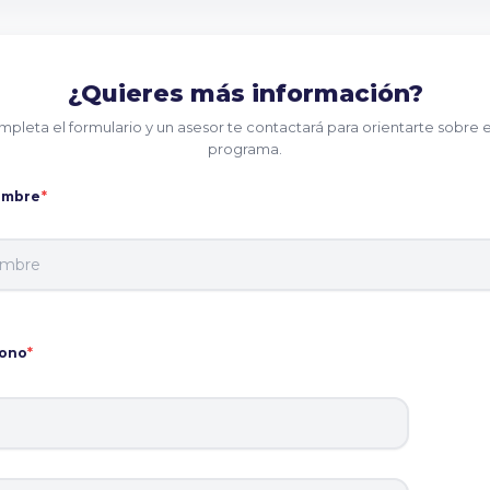
¿Quieres más información?
pleta el formulario y un asesor te contactará para orientarte sobre 
programa.
ombre
*
fono
*