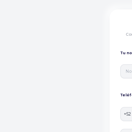
Com
Tu n
Telé