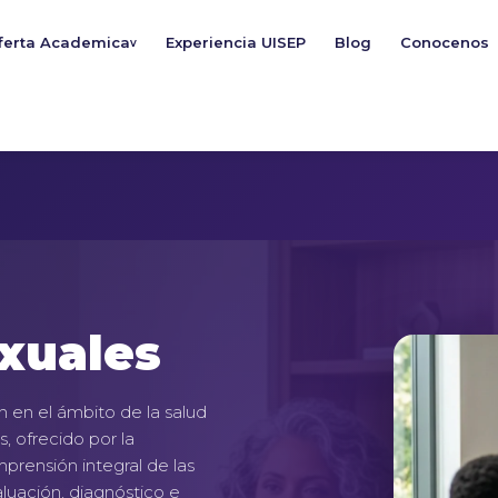
ferta Academica
Experiencia UISEP
Blog
Conocenos
v
xuales
n en el ámbito de la salud
, ofrecido por la
rensión integral de las
aluación, diagnóstico e