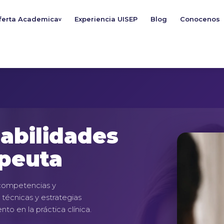
ferta Academica
Experiencia UISEP
Blog
Conocenos
v
abilidades
apeuta
 competencias y
 técnicas y estrategias
nto en la práctica clínica.