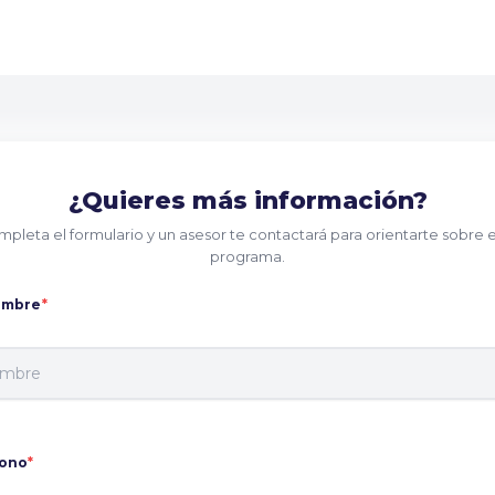
¿Quieres más información?
pleta el formulario y un asesor te contactará para orientarte sobre 
programa.
ombre
*
fono
*