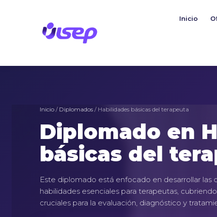
Ir
al
Inicio
O
contenido
Inicio
/
Diplomados
/ Habilidades básicas del terapeuta
Diplomado en H
básicas del ter
Este diplomado está enfocado en desarrollar las
habilidades esenciales para terapeutas, cubriendo
cruciales para la evaluación, diagnóstico y tratamie