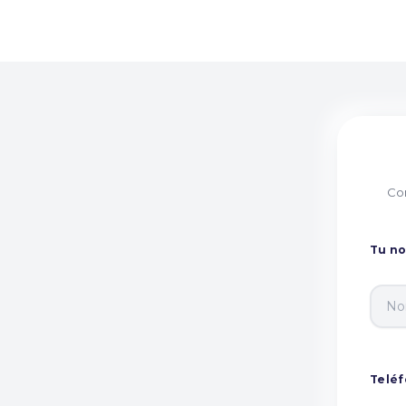
Com
Tu n
Telé