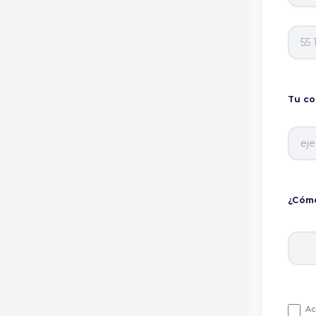
Tu co
¿Cómo
Ac