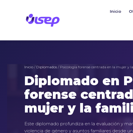
Ir
al
Inicio
O
contenido
Inicio
/
Diplomados
/ Psicología forense centrada en la mujer y la
Diplomado en P
forense centrad
mujer y la famil
Este diplomado profundiza en la evaluación y ma
violencia de género y asuntos familiares desde u