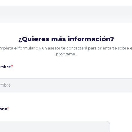
¿Quieres más información?
pleta el formulario y un asesor te contactará para orientarte sobre 
programa.
ombre
*
fono
*