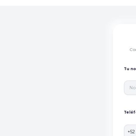
Com
Tu n
Telé