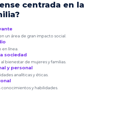
rense centrada en la
ilia?
vante
en un área de gran impacto social.
dio
 en línea.
la sociedad
 al bienestar de mujeres y familias.
nal y personal
dades analíticas y éticas.
ional
 conocimientos y habilidades.