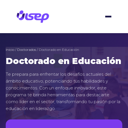
Ir
al
contenido
Inicio
/
Doctorados
/ Doctorado en Educación
Doctorado en Educación
Te prepara para enfrentar los desafíos actuales del
ámbito educativo, potenciando tus habilidades y
conocimientos. Con un enfoque innovador, este
programa te brinda herramientas para destacarte
como líder en el sector, transformando tu pasión por la
educación en liderazgo.