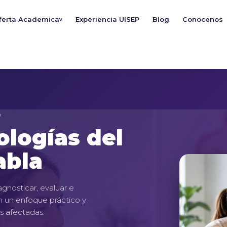
ferta Academica
Experiencia UISEP
Blog
Conocenos
v
a
ologías del
abla
gnosticar, evaluar e
on un enfoque práctico y
as afectadas.