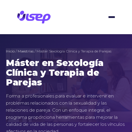
Ir
al
contenido
Inicio
/
Maestrías
/ Máster Sexología Clínica y Terapia de Parejas
Máster en Sexología
Clínica y Terapia de
Parejas
Forma a profesionales para evaluar e intervenir en
problemas relacionados con la sexualidad y las
relaciones de pareja. Con un enfoque integral, el
programa proporciona herramientas para mejorar la
calidad de vida de las personas y fortalecer los vínculos
afectivos en la sociedad.