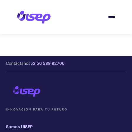
Ir
al
contenido
Contáctanos
52 56 589 82706
INNOVACIÓN PARA TU FUTURO
Somos UISEP