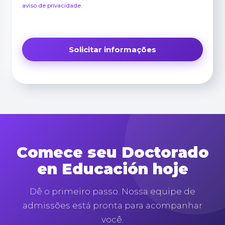
aviso de privacidade
.
Comece seu Doctorado
en Educación hoje
Dê o primeiro passo. Nossa equipe de
admissões está pronta para acompanhar
você.