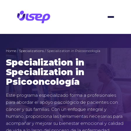
Skip
to
content
Home
/
Specializations
/ Specialization in Psicooncología
Specialization in
Specialization in
Psicooncología
Este programa especializado forma a profesionales
para abordar el apoyo psicológico de pacientes con
cáncer y sus familias. Con un enfoque integral y
humano, proporciona las herramientas necesarias para
acompañar y mejorar su bienestar emocional y calidad
de vida a lo largo del proceso de la enfermedad.