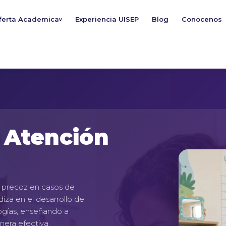
ferta Academica
Experiencia UISEP
Blog
Conocenos
v
 Atención
a precoz en casos de
diza en el desarrollo del
tologías, enseñando a
nera efectiva.