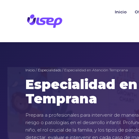
Ir
al
Inicio
O
contenido
Inicio
/
Especialidads
/ Especialidad en Atención Temprana
Especialidad en
Temprana
Prepara a profesionales para intervenir de maner
riesgo o patologías en el desarrollo infantil. Profun
niño, el rol crucial de la familia, y los tipos de pa
detectar, evaluar e intervenir en cada caso de ma