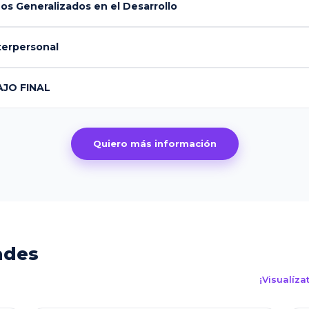
s Generalizados en el Desarrollo
terpersonal
AJO FINAL
Quiero más información
ades
¡Visualíz