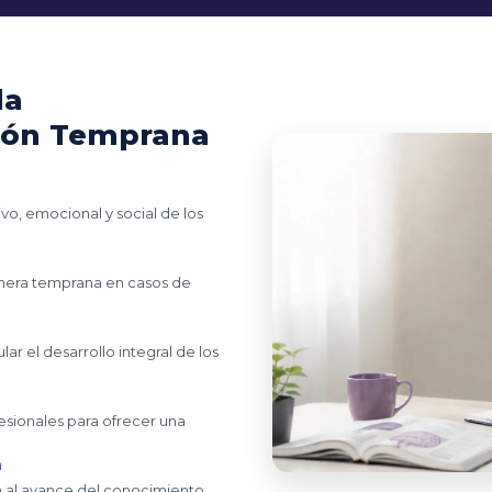
la
ción Temprana
ivo, emocional y social de los
anera temprana en casos de
ar el desarrollo integral de los
o
esionales para ofrecer una
a
n al avance del conocimiento