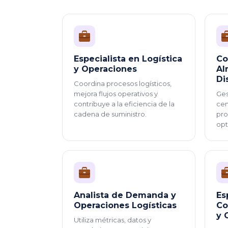
Especialista en Logística
Co
y Operaciones
Al
Di
Coordina procesos logísticos,
mejora flujos operativos y
Ges
contribuye a la eficiencia de la
cen
cadena de suministro.
pro
opt
Analista de Demanda y
Es
Operaciones Logísticas
Co
y 
Utiliza métricas, datos y