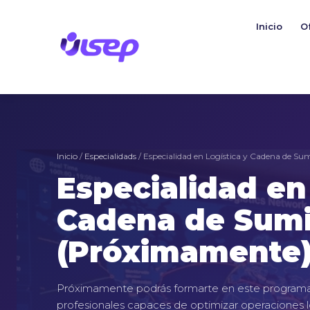
Ir
al
Inicio
O
contenido
Inicio
/
Especialidads
/ Especialidad en Logística y Cadena de Sum
Especialidad en
Cadena de Sumi
(Próximamente
Próximamente podrás formarte en este programa
profesionales capaces de optimizar operaciones lo