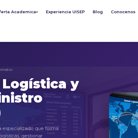
ferta Academica
Experiencia UISEP
Blog
Conocenos
v
inistro
 Logística y
nistro
)
 especializado que forma
gísticas, gestionar