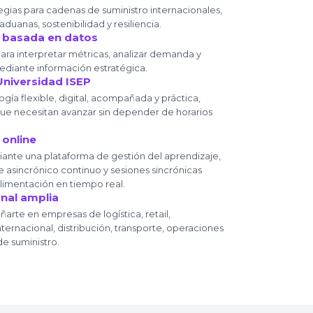
egias para cadenas de suministro internacionales,
uanas, sostenibilidad y resiliencia.
 basada en datos
ara interpretar métricas, analizar demanda y
diante información estratégica.
niversidad ISEP
ía flexible, digital, acompañada y práctica,
ue necesitan avanzar sin depender de horarios
 online
diante una plataforma de gestión del aprendizaje,
asincrónico continuo y sesiones sincrónicas
limentación en tiempo real.
nal amplia
rte en empresas de logística, retail,
ernacional, distribución, transporte, operaciones
e suministro.