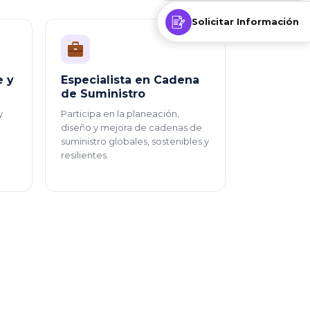
Solicitar Información
e y
Especialista en Cadena
de Suministro
y
Participa en la planeación,
diseño y mejora de cadenas de
suministro globales, sostenibles y
resilientes.