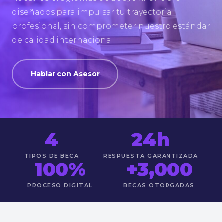
diseñados para impulsar tu trayectoria
profesional, sin comprometer nuestro estándar
de calidad internacional.
Hablar con Asesor
4
24h
TIPOS DE BECA
RESPUESTA GARANTIZADA
100%
+3,000
PROCESO DIGITAL
BECAS OTORGADAS