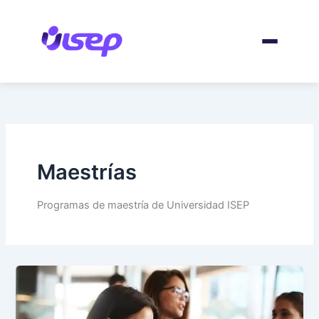
Ir
para
o
conteúdo
Maestrías
Programas de maestría de Universidad ISEP