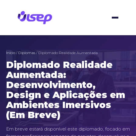
Ir
para
o
conteúdo
Início
/
Diplomas
/ Diplomado Realidade Aumentada
Diplomado Realidade
Aumentada:
Desenvolvimento,
Design e Aplicações em
Ambientes Imersivos
(Em Breve)
Em breve estará disponível este diplomado, focado em