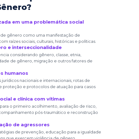
Gênero?
zada em uma problemática social
 de gênero como uma manifestação de
m raízes sociais, culturais, históricas e políticas.
ro e interseccionalidade
ência considerando gênero, classe, etnia,
idade de gênero, migração e outros fatores de
tos humanos
urídicos nacionais e internacionais, rotas de
 proteção e protocolos de atuação para casos
cial e clínica com vítimas
ara o primeiro acolhimento, avaliação de risco,
companhamento pós-traumático e reconstrução
ação de agressores
atégias de prevenção, educação para a igualdade
ns que exercem violência de gênero.