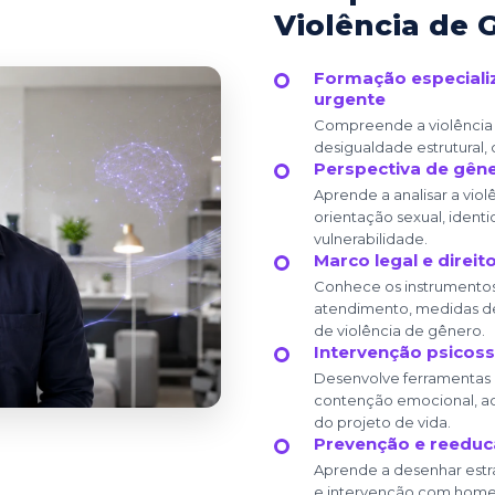
Violência de 
Formação especiali
urgente
Compreende a violência
desigualdade estrutural, co
Perspectiva de gêne
Aprende a analisar a viol
orientação sexual, ident
vulnerabilidade.
Marco legal e direi
Conhece os instrumentos j
atendimento, medidas de
de violência de gênero.
Intervenção psicosso
Desenvolve ferramentas p
contenção emocional, a
do projeto de vida.
Prevenção e reeduc
Aprende a desenhar estr
e intervenção com home