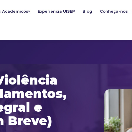
s Acadêmicos
Experiência UISEP
Blog
Conheça-nos
v
iolência
damentos,
egral e
m Breve)