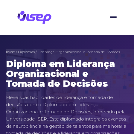
Ir
para
o
conteúdo
Início
/
Diplomas
/ Liderança Organizacional e Tomada de Decisões
Diploma em Liderança
Organizacional e
Tomada de Decisões
Eleve suas habilidades de liderança e tomada de
decisões com o Diplomado em Liderança
Organizacional e Tomada de Decisões, oferecido pela
Universidade ISEP. Este diplomado integra os avanços
da neurociência na gestão de talentos para melhorar a
tomada de decisões e a liderança em organizações,