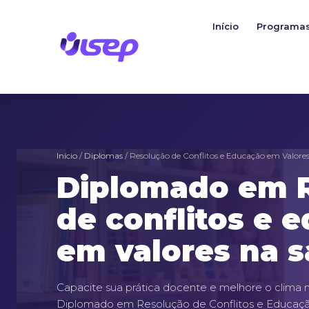
Ir
para
Início
Programa
o
conteúdo
Início
/
Diplomas
/ Resolução de Conflitos e Educação em Valores
Diplomado em 
de conflitos e 
em valores na s
Capacite sua prática docente e melhore o clima 
Diplomado em Resolução de Conflitos e Educaçã