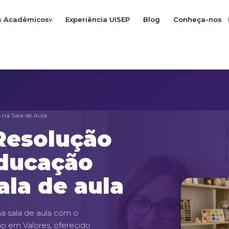
s Acadêmicos
Experiência UISEP
Blog
Conheça-nos
v
 na Sala de Aula
Resolução
educação
ala de aula
na sala de aula com o
o em Valores, oferecido