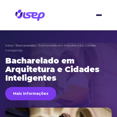
Ir
para
o
conteúdo
Início
/
Bacharelados
/ Bacharelado em Arquitetura e Cidades
Inteligentes
Bacharelado em
Arquitetura e Cidades
Inteligentes
Mais informações