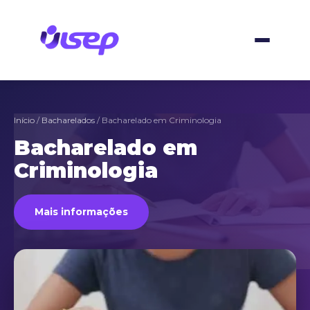
Ir
para
o
conteúdo
Início
/
Bacharelados
/ Bacharelado em Criminologia
Bacharelado em
Criminologia
Mais informações