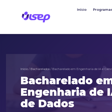
Ir
para
Início
Programa
o
conteúdo
Início
/
Bacharelados
/ Bacharelado em Engenharia de IA e Ciênc
Bacharelado e
Engenharia de I
de Dados