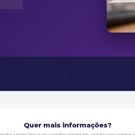
Quer mais informações?
encha o formulário e um consultor entrará em contato para orientar 