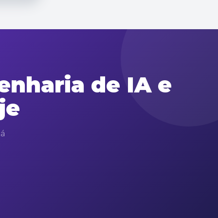
nharia de IA e
je
tá