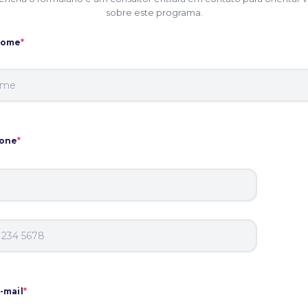
sobre este programa.
nome
*
fone
*
-mail
*