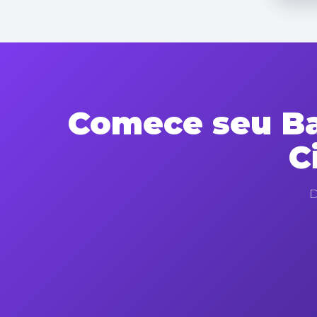
Comece seu Ba
C
D