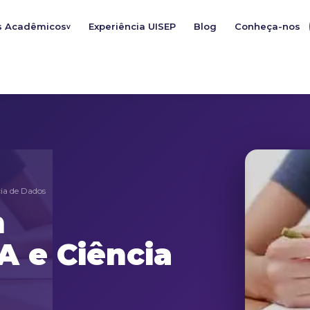
s Acadêmicos
Experiência UISEP
Blog
Conheça-nos
v
ia de Dados
m
A e Ciência