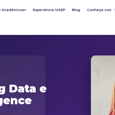
s Acadêmicos
Experiência UISEP
Blog
Conheça-nos
v
e
g Data e
igence