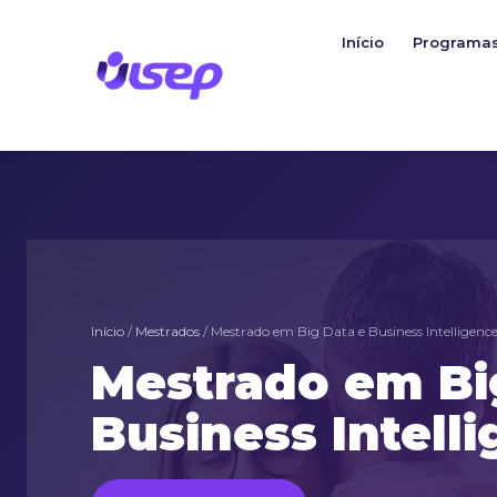
Ir
para
Início
Programa
o
conteúdo
Início
/
Mestrados
/ Mestrado em Big Data e Business Intelligenc
Mestrado em Bi
Business Intell