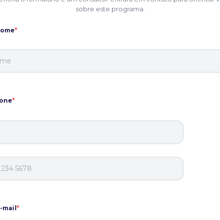
sobre este programa.
nome
*
fone
*
-mail
*