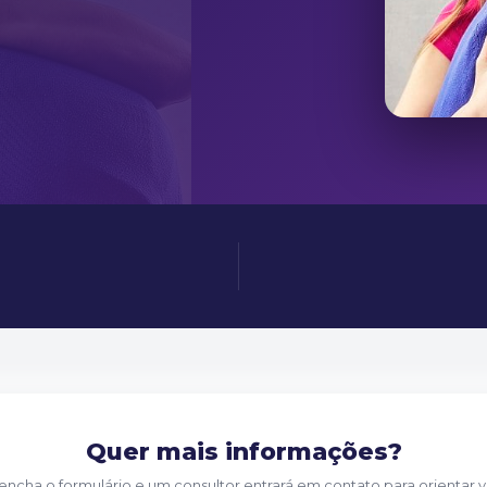
Quer mais informações?
encha o formulário e um consultor entrará em contato para orientar 