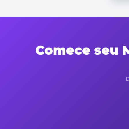
Comece seu M
D