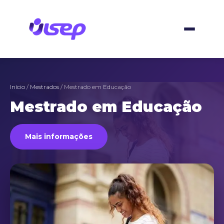
Ir
para
o
conteúdo
Início
/
Mestrados
/ Mestrado em Educação
Mestrado em Educação
Mais informações