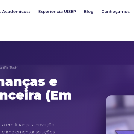
s Acadêmicos
Experiência UISEP
Blog
Conheça-nos
v
a (FinTech)
nanças e
nceira (Em
ta em finanças, inovação
ar e implementar soluções