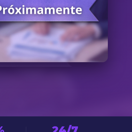
%
24/7