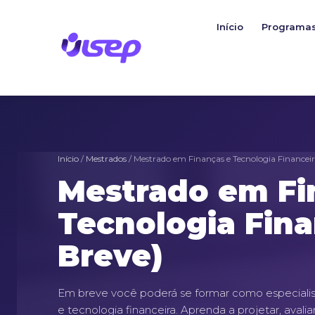
Ir
para
Início
Programa
o
conteúdo
Início
/
Mestrados
/ Mestrado em Finanças e Tecnologia Financeir
Mestrado em Fi
Tecnologia Fina
Breve)
Em breve você poderá se formar como especialis
e tecnologia financeira. Aprenda a projetar, avali