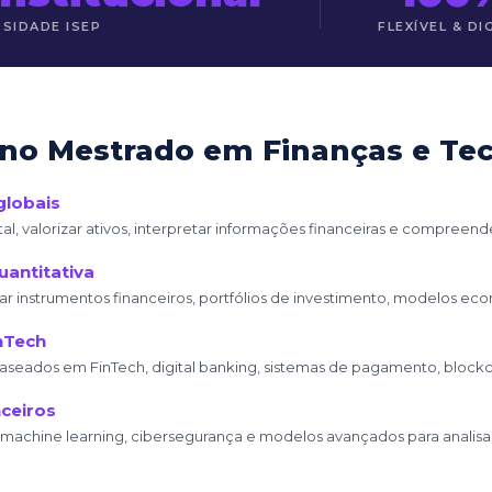
RSIDADE ISEP
FLEXÍVEL & DI
no Mestrado em Finanças e Tec
globais
tal, valorizar ativos, interpretar informações financeiras e compree
uantitativa
r instrumentos financeiros, portfólios de investimento, modelos eco
inTech
dos em FinTech, digital banking, sistemas de pagamento, blockchai
nceiros
al, machine learning, cibersegurança e modelos avançados para analisa