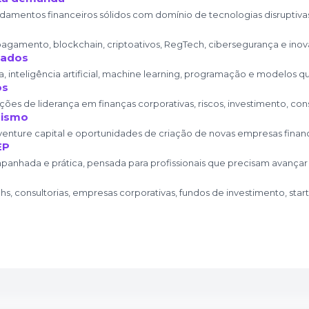
mentos financeiros sólidos com domínio de tecnologias disruptivas 
pagamento, blockchain, criptoativos, RegTech, cibersegurança e inov
dados
a, inteligência artificial, machine learning, programação e modelos q
os
s de liderança em finanças corporativas, riscos, investimento, consu
rismo
 venture capital e oportunidades de criação de novas empresas financ
EP
anhada e prática, pensada para profissionais que precisam avançar 
s, consultorias, empresas corporativas, fundos de investimento, start