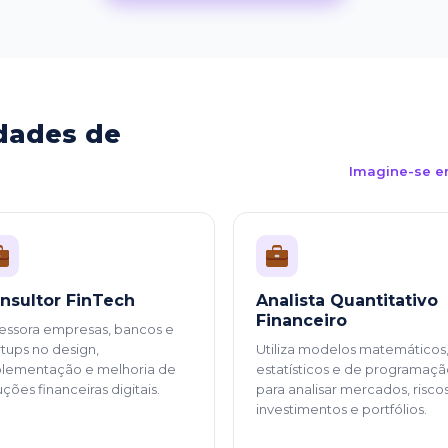
dades de
Imagine-se e
nsultor FinTech
Analista Quantitativo
Financeiro
essora empresas, bancos e
rtups no design,
Utiliza modelos matemáticos
lementação e melhoria de
estatísticos e de programaç
uções financeiras digitais.
para analisar mercados, riscos
investimentos e portfólios.