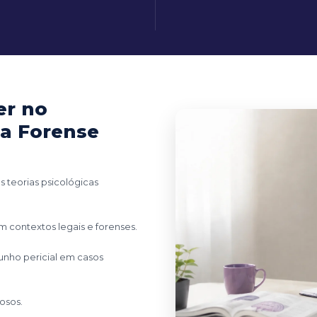
er no
ia Forense
teorias psicológicas
m contextos legais e forenses.
unho pericial em casos
osos.