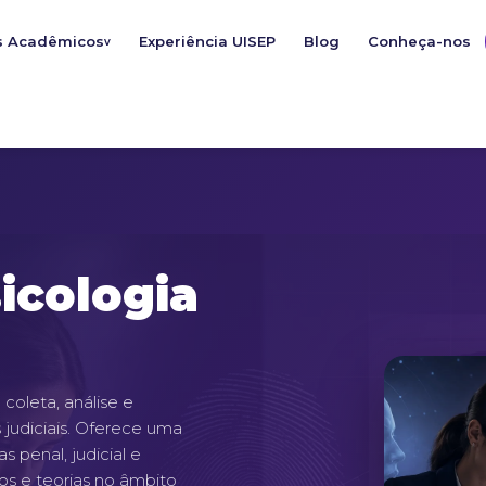
s Acadêmicos
Experiência UISEP
Blog
Conheça-nos
v
icologia
coleta, análise e
 judiciais. Oferece uma
s penal, judicial e
los e teorias no âmbito