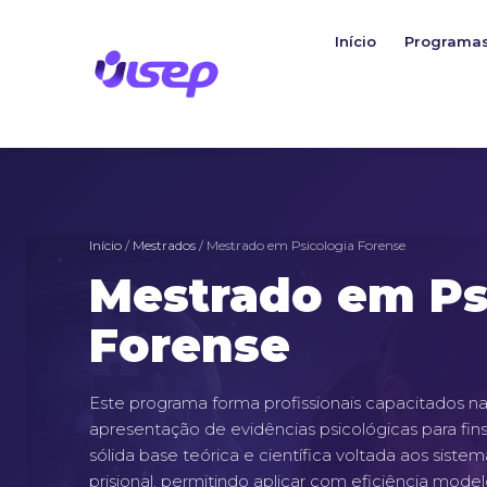
Ir
para
Início
Programa
o
conteúdo
Início
/
Mestrados
/ Mestrado em Psicologia Forense
Mestrado em Ps
Forense
Este programa forma profissionais capacitados na 
apresentação de evidências psicológicas para fins
sólida base teórica e científica voltada aos sistema
prisional, permitindo aplicar com eficiência mode