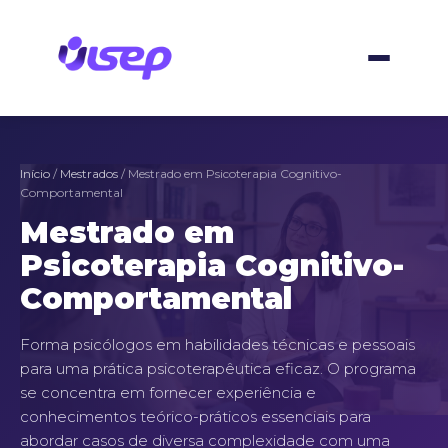
Ir
para
o
conteúdo
Início
/
Mestrados
/ Mestrado em Psicoterapia Cognitivo-
Comportamental
Mestrado em
Psicoterapia Cognitivo-
Comportamental
Forma psicólogos em habilidades técnicas e pessoais
para uma prática psicoterapêutica eficaz. O programa
se concentra em fornecer experiência e
conhecimentos teórico-práticos essenciais para
abordar casos de diversa complexidade com uma