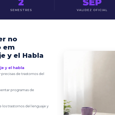
2
SEP
SEMESTRES
VALIDEZ OFICIAL
er no
o em
e y el Habla
e y el habla
 precisas de trastornos del
ementar programas de
los trastornos del lenguaje y