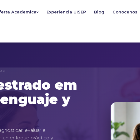
ferta Academica
Experiencia UISEP
Blog
Conocenos
v
bla
estrado em
Lenguaje y
gnosticar, evaluar e
on un enfoque práctico y