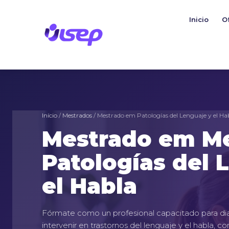
Skip
to
Inicio
O
content
Início
/
Mestrados
/ Mestrado em Patologías del Lenguaje y el Ha
Mestrado em M
Patologías del 
el Habla
Fórmate como un profesional capacitado para dia
intervenir en trastornos del lenguaje y el habla, c