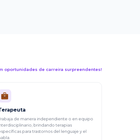
m oportunidades de carreira surpreendentes!
Terapeuta
Trabaja de manera independiente o en equipo
interdisciplinario, brindando terapias
específicas para trastornos del lenguaje y el
habla.