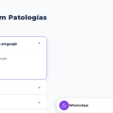
em Patologías
 Lenguaje
guaje
WhatsApp