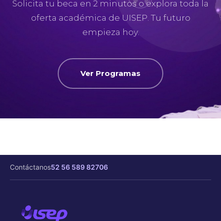
Solicita tu beca en 2 minutos o explora toda la
campus virtual y a tus clases
oferta académica de UISEP. Tu futuro
grabadas.
empieza hoy.
Acompañamiento constante:
Resuelve dudas a cualquier hora
con nuestro Máster Digital
Experto disponible 24/7.
Ver Programas
Contáctanos
52 56 589 82706