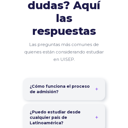
dudas? Aquí
las
respuestas
Las preguntas más comunes de
quienes están considerando estudiar
en UISEP.
¿Cómo funciona el proceso
+
de admisión?
El proceso es 100% en línea y muy
sencillo: 1) Llena el formulario de
¿Puedo estudiar desde
+
contacto o usa nuestra calculadora
cualquier país de
Latinoamérica?
de beca. 2) Un asesor te contactará