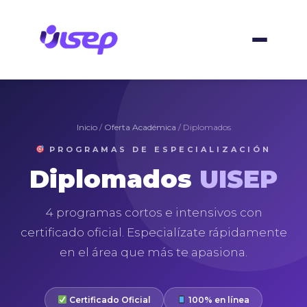
Skip
to
content
Inicio
/
Oferta Académica
/ Diplomados
PROGRAMAS DE ESPECIALIZACIÓN
Diplomados
UISEP
4 programas cortos e intensivos con
certificado oficial. Especialízate rápidamente
en el área que más te apasiona.
Certificado Oficial
100% en línea