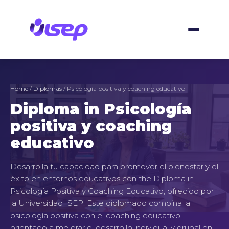
Skip
to
content
Home
/
Diplomas
/ Psicología positiva y coaching educativo
Diploma in Psicología
positiva y coaching
educativo
Desarrolla tu capacidad para promover el bienestar y el
éxito en entornos educativos con the Diploma in
Psicología Positiva y Coaching Educativo, ofrecido por
la Universidad ISEP. Este diplomado combina la
psicología positiva con el coaching educativo,
orientado a mejorar el desarrollo individual y grupal en