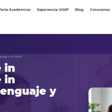
ferta Academica
Experiencia UISEP
Blog
Conocenos
v
guaje y el Habla
 in
 in
Lenguaje y