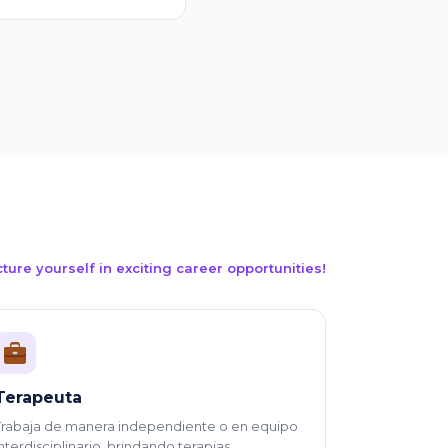
cture yourself in exciting career opportunities!
Terapeuta
Trabaja de manera independiente o en equipo
interdisciplinario, brindando terapias