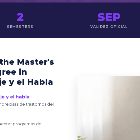
2
SEP
SEMESTERS
VALIDEZ OFICIAL
 the Master's
ree in
e y el Habla
e y el habla
 precisas de trastornos del
ementar programas de