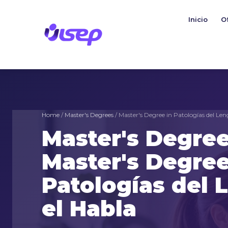
Skip
to
Inicio
O
content
Home
/
Master's Degrees
/ Master's Degree in Patologías del Len
Master's Degree
Master's Degree
Patologías del 
el Habla