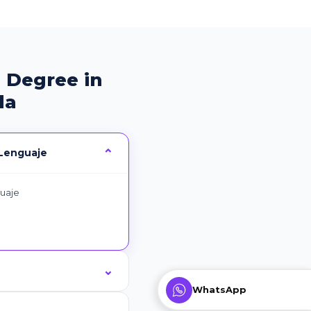
 Degree in
la
 Lenguaje
guaje
WhatsApp