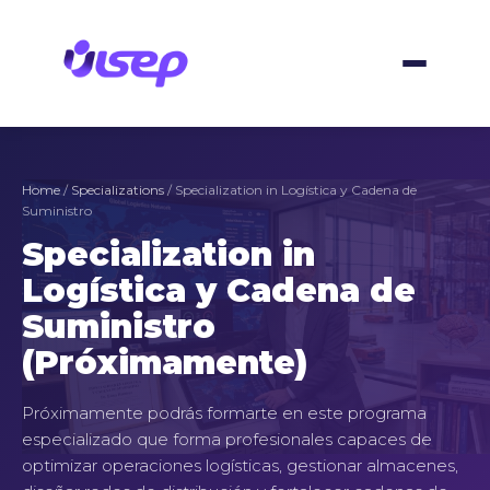
Skip
to
content
Home
/
Specializations
/ Specialization in Logística y Cadena de
Suministro
Specialization in
Logística y Cadena de
Suministro
(Próximamente)
Próximamente podrás formarte en este programa
especializado que forma profesionales capaces de
optimizar operaciones logísticas, gestionar almacenes,