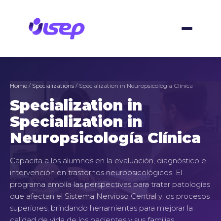
Skip
to
content
Home
/
Specializations
/ Specialization in Neuropsicología Clínica
Specialization in
Specialization in
Neuropsicología Clínica
Capacita a los alumnos en la evaluación, diagnóstico e
intervención en trastornos neuropsicológicos. El
programa amplía las perspectivas para tratar patologías
que afectan el Sistema Nervioso Central y los procesos
superiores, brindando herramientas para mejorar la
calidad de vida de los pacientes y sus familias.